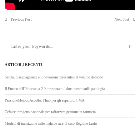
Previous Post
Next Post
ARTICOLI RECENTI
Sanità, diseguaglianze e innovazione: presentato il volume dedicato
Il Futuro dell’Emicrania 2.0: presentato il documento sulla patologia
PassioneMetodoAscolto: l’hub per gli esperti di PMA
Cefalee: progetto nazionale per rafforzare gestione in farmacia
Modelli di transizione nelle malattie rare: il caso Regione Lazio