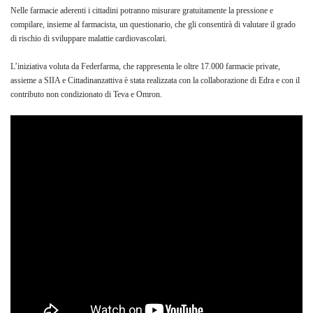
Nelle farmacie aderenti i cittadini potranno misurare gratuitamente la pressione e
compilare, insieme al farmacista, un questionario, che gli consentirà di valutare il grado
di rischio di sviluppare malattie cardiovascolari.
L’iniziativa voluta da Federfarma, che rappresenta le oltre 17.000 farmacie private,
assieme a SIIA e Cittadinanzattiva è stata realizzata con la collaborazione di Edra e con il
contributo non condizionato di Teva e Omron.