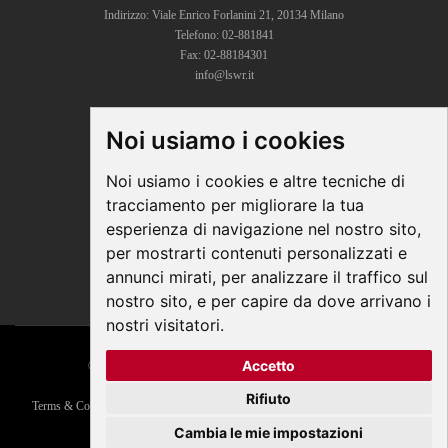
Indirizzo: Viale Enrico Forlanini 21, 20134 Milano
Telefono: 02-881841
Fax: 02-88184301
info@lswr.it
Noi usiamo i cookies
CONNECT
Linkedin
Noi usiamo i cookies e altre tecniche di
Facebook
tracciamento per migliorare la tua
Instagram
esperienza di navigazione nel nostro sito,
Youtube
per mostrarti contenuti personalizzati e
annunci mirati, per analizzare il traffico sul
nostro sito, e per capire da dove arrivano i
nostri visitatori.
Accetto
© COPYRIGHT 2026 All Rights Reserved - Edra Media
P. IVA/C.F. 14392280963
Rifiuto
Terms & Conditions
|
Privacy
|
Contacts
|
Regolamento ECM
|
Parità di genere
Responsabile della Protezione dei Dati:
dpo@lswr.it
Cambia le mie impostazioni