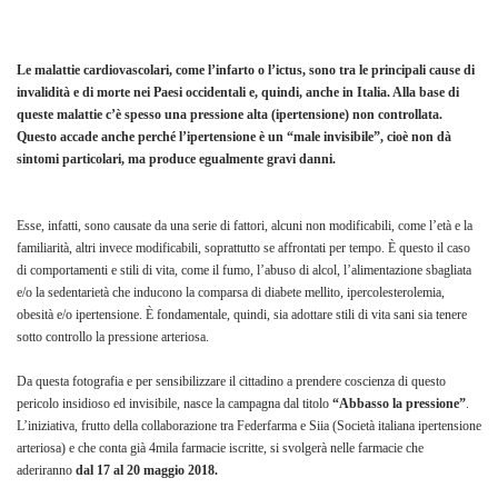
Le malattie cardiovascolari, come l’infarto o l’ictus, sono tra le principali cause di
invalidità e di morte nei Paesi occidentali e, quindi, anche in Italia. Alla base di
queste malattie c’è spesso una pressione alta (ipertensione) non controllata.
Questo accade anche perché l’ipertensione è un “male invisibile”, cioè non dà
sintomi particolari, ma produce egualmente gravi danni.
Esse, infatti, sono causate da una serie di fattori, alcuni non modificabili, come l’età e la
familiarità, altri invece modificabili, soprattutto se affrontati per tempo. È questo il caso
di comportamenti e stili di vita, come il fumo, l’abuso di alcol, l’alimentazione sbagliata
e/o la sedentarietà che inducono la comparsa di diabete mellito, ipercolesterolemia,
obesità e/o ipertensione. È fondamentale, quindi, sia adottare stili di vita sani sia tenere
sotto controllo la pressione arteriosa.
Da questa fotografia e per sensibilizzare il cittadino a prendere coscienza di questo
pericolo insidioso ed invisibile, nasce la campagna dal titolo
“Abbasso la pressione”
.
L’iniziativa, frutto della collaborazione tra Federfarma e Siia (Società italiana ipertensione
arteriosa) e che conta già 4mila farmacie iscritte, si svolgerà nelle farmacie che
aderiranno
dal 17 al 20 maggio 2018.