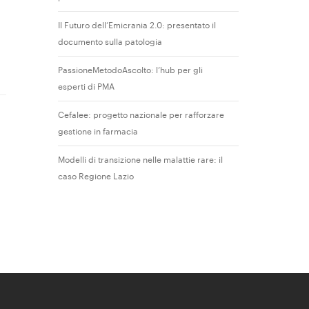
Il Futuro dell’Emicrania 2.0: presentato il
documento sulla patologia
PassioneMetodoAscolto: l’hub per gli
esperti di PMA
Cefalee: progetto nazionale per rafforzare
gestione in farmacia
Modelli di transizione nelle malattie rare: il
caso Regione Lazio