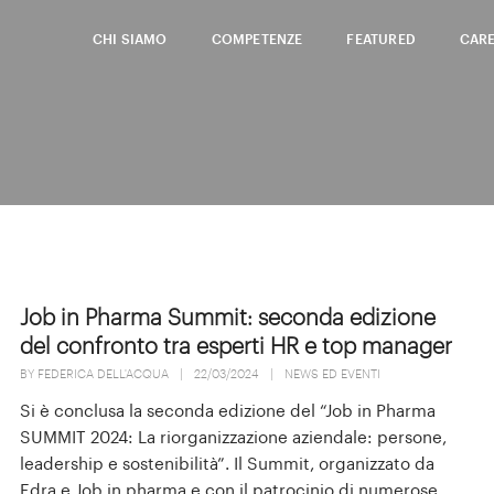
CHI SIAMO
COMPETENZE
FEATURED
CAR
Job in Pharma Summit: seconda edizione
del confronto tra esperti HR e top manager
BY
FEDERICA DELL'ACQUA
|
22/03/2024
|
NEWS ED EVENTI
Si è conclusa la seconda edizione del “Job in Pharma
SUMMIT 2024: La riorganizzazione aziendale: persone,
leadership e sostenibilità”. Il Summit, organizzato da
Edra e Job in pharma e con il patrocinio di numerose