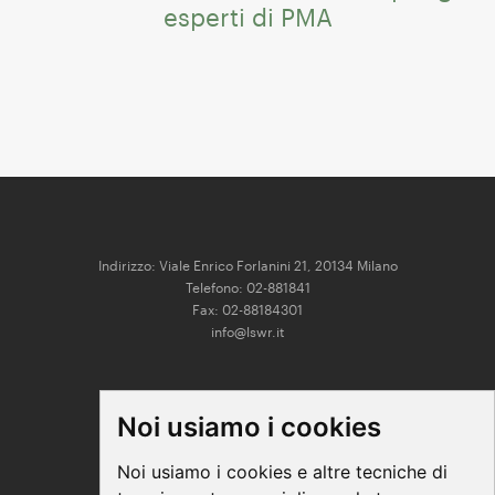
esperti di PMA
Indirizzo: Viale Enrico Forlanini 21, 20134 Milano
Telefono: 02-881841
Fax: 02-88184301
info@lswr.it
CONNECT
Noi usiamo i cookies
Linkedin
Facebook
Noi usiamo i cookies e altre tecniche di
Instagram