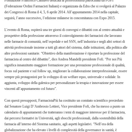
Fondazione Francesco Cannavò dedicata al professionista patrocinata da FOFI
(Federazione Ordini Farmacisti Italiani) e organizzata da Edra che si svolgerà al Palazzo
dei Congressi di Roma il 4, 5, 6 aprile 2014. All’appuntamento 2014 nella capitale,
seguirà, l’anno successivo, l’edizione milanese in concomitanza con Expo 2015.
L’evento di Roma, ospiterà una tre giorni di convegni e dibattiti con al centro attualità e
prospettive della professione attraverso il coinvolgimento dei farmacisti che lavorano
nelle farmacie di comunità, nell’ospedale e nel SSN, nell’industria e negli altri settori di
attività professionale insieme a tutti gli attori del sistema, dalle istituzioni, alla politica alle
altre professioni sanitarie. “Obiettivo della manifestazione è riportare la professione del
farmacista al centro del dibattito”, dice Andrea Mandelli presidente Fofi. “Per noi Più
significa innanzitutto maggiore formazione per una prestazione professionale di qualità,
focus sul paziente e sul follow up, migliorare la collaborazione interprofessionale, essere
sempre più protagonisti per lo sviluppo di un welfare equo, universale e solidale. In
aggiunta, sviluppo della galenica per personalizzare la terapia e innovazione per essere
vincenti all’appuntamento col futuro”.
Con questi presupposti, FarmacistaPiù ha costituito un comitato scientifico presieduto
dal Senatore Luigi D’Ambrosio Lettieri, Vice presidente Fofi, che ha messo a punto un
calendario di appuntamenti che tratteranno i temi di maggiore interesse per il farmacista,
dai percorsi formativi in Università, agli sbocchi professionali, dalla sostenibilità della
farmacia all’interno del Sistema sanitario, agli aspetti legislativi. “Nell’era della
globalizzazione che ha elevato i livelli di complessità della governance in sanità, è