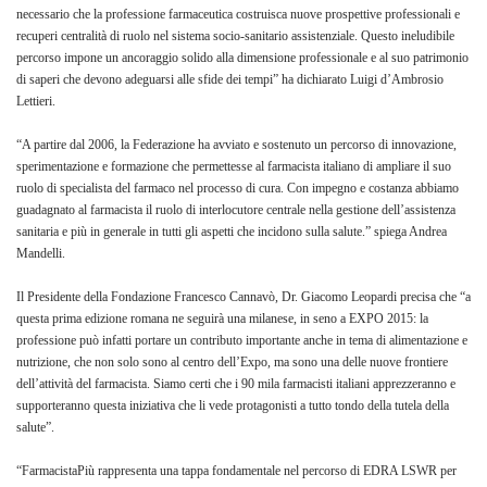
necessario che la professione farmaceutica costruisca nuove prospettive professionali e
recuperi centralità di ruolo nel sistema socio-sanitario assistenziale. Questo ineludibile
percorso impone un ancoraggio solido alla dimensione professionale e al suo patrimonio
di saperi che devono adeguarsi alle sfide dei tempi” ha dichiarato Luigi d’Ambrosio
Lettieri.
“A partire dal 2006, la Federazione ha avviato e sostenuto un percorso di innovazione,
sperimentazione e formazione che permettesse al farmacista italiano di ampliare il suo
ruolo di specialista del farmaco nel processo di cura. Con impegno e costanza abbiamo
guadagnato al farmacista il ruolo di interlocutore centrale nella gestione dell’assistenza
sanitaria e più in generale in tutti gli aspetti che incidono sulla salute.” spiega Andrea
Mandelli.
Il Presidente della Fondazione Francesco Cannavò, Dr. Giacomo Leopardi precisa che “a
questa prima edizione romana ne seguirà una milanese, in seno a EXPO 2015: la
professione può infatti portare un contributo importante anche in tema di alimentazione e
nutrizione, che non solo sono al centro dell’Expo, ma sono una delle nuove frontiere
dell’attività del farmacista. Siamo certi che i 90 mila farmacisti italiani apprezzeranno e
supporteranno questa iniziativa che li vede protagonisti a tutto tondo della tutela della
salute”.
“FarmacistaPiù rappresenta una tappa fondamentale nel percorso di EDRA LSWR per