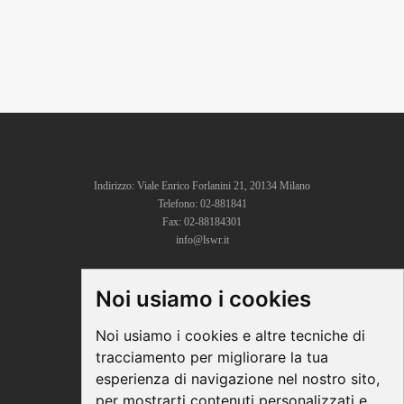
Indirizzo: Viale Enrico Forlanini 21, 20134 Milano
Telefono: 02-881841
Fax: 02-88184301
info@lswr.it
Noi usiamo i cookies
CONNECT
Linkedin
Noi usiamo i cookies e altre tecniche di
Facebook
tracciamento per migliorare la tua
Instagram
esperienza di navigazione nel nostro sito,
Youtube
per mostrarti contenuti personalizzati e