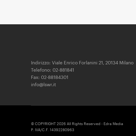
Indirizzo: Viale Enrico Forlanini 21, 20134 Milano
Telefono: 02-881841
Fax: 02-88184301
info@lswr.it
© COPYRIGHT 2026 All Rights Reserved - Edra Media
P. IVA/C.F. 14392280963