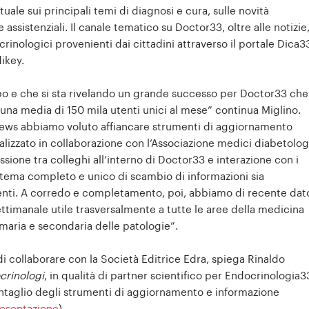
le sui principali temi di diagnosi e cura, sulle novità
 assistenziali. Il canale tematico su Doctor33, oltre alle notizie
inologici provenienti dai cittadini attraverso il portale Dica3
ikey.
po e che si sta rivelando un grande successo per Doctor33 che
 una media di 150 mila utenti unici al mese” continua Miglino.
ornews abbiamo voluto affiancare strumenti di aggiornamento
ealizzato in collaborazione con l’Associazione medici diabetolog
sione tra colleghi all’interno di Doctor33 e interazione con i
istema completo e unico di scambio di informazioni sia
zienti. A corredo e completamento, poi, abbiamo di recente dat
ettimanale utile trasversalmente a tutte le aree della medicina
imaria e secondaria delle patologie”.
di collaborare con la Società Editrice Edra, spiega Rinaldo
crinologi
, in qualità di partner scientifico per Endocrinologia3
entaglio degli strumenti di aggiornamento e informazione