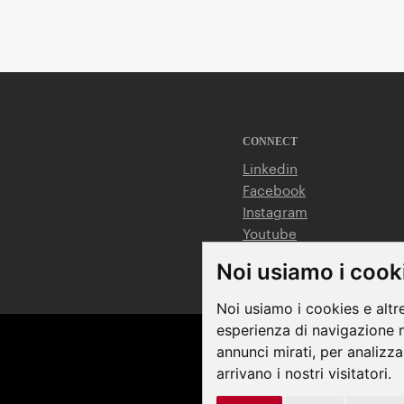
CONNECT
Linkedin
Facebook
Instagram
Youtube
Noi usiamo i cook
Noi usiamo i cookies e altr
esperienza di navigazione n
annunci mirati, per analizza
Terms & Condition
arrivano i nostri visitatori.