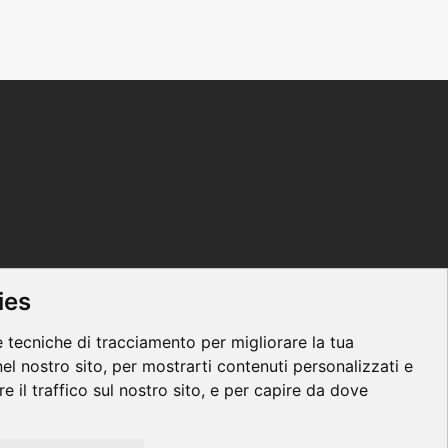
ies
e tecniche di tracciamento per migliorare la tua
el nostro sito, per mostrarti contenuti personalizzati e
re il traffico sul nostro sito, e per capire da dove
s
|
Privacy
|
Contacts
|
Regolamento ECM
|
Parità di genere
Responsabile della Protezione dei Dati:
dpo@lswr.it