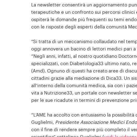
La newsletter consentirà un aggiornamento puntua
terapeutiche e un confronto sui percorsi clinici e
ospiterà le domande più frequenti su temi endocr
con le risposte degli esperti della comunità Med
“Si tratta di un meccanismo collaudato nel tem
oggi annovera un bacino di lettori medici pari a
“Negli anni, infatti, al nostro quotidiano Doct
specializzati, con Diabetologia33 ultimo nato, r
(Amd). Ognuno di questi ha creato aree di discus
cittadini grazie alla mediazione di Dica33. Un s
all’interno della comunità medica, sia con i pa
vita a Nutrizione33, un portale con newsletter s
per le sue ricadute in termini di prevenzione pr
“L’AME ha accolto con entusiasmo la possibilità 
Guglielmi,
Presidente Associazione Medici Endo
con il fine di rendere sempre più completo il v