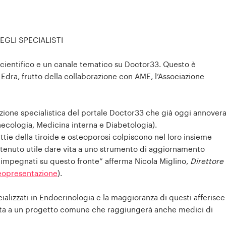
GLI SPECIALISTI
cientifico e un canale tematico su Doctor33. Questo è
i Edra, frutto della collaborazione con AME, l’Associazione
mazione specialistica del portale Doctor33 che già oggi annover
inecologia, Medicina interna e Diabetologia).
attie della tiroide e osteoporosi colpiscono nel loro insieme
itenuto utile dare vita a uno strumento di aggiornamento
ono impegnati su questo fronte” afferma Nicola Miglino,
Direttore
deopresentazione
).
ializzati in Endocrinologia e la maggioranza di questi afferisce
e vita a un progetto comune che raggiungerà anche medici di