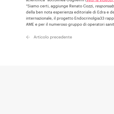
scientifica” sottolinea Guglielmi (
vedi la videop
“Siamo certi, aggiunge Renato Cozzi,
responsabi
della ben nota esperienza editoriale di Edra e del
internazionale, il progetto Endocrinolgia33 rap
AME e per il numeroso gruppo di operatori sanitar
Articolo precedente