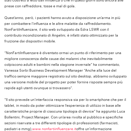
stati costretti a letto dall’influenza o che in questi giorni sono ancora alle
prese con raffreddore, tosse e mal di gola.
Quest’anno, però, i pazienti hanno avuto a disposizione un’arma in più
per combattere l’influenza e le altre malattie da raffreddamento.
NonFartiInfluenzare, il sito web sviluppato da Edra LSWR con il
contributo incondizionato di Angelini, è infatti stato ottimizzato per la
fruizione dai dispositivi mobile.
“NonFartiInfluenzare è diventato ormai un punto di riferimento per una
migliore conoscenza delle cause dei malanni che inevitabilmente
colpiscono adulti e bambini nella stagione invernale” ha commentato,
Vanessa Sorbi Business Development Manager “Anche alla luce del
traffico sempre maggiore registrato sul sito desktop, abbiamo sviluppato
una versione mobile del progetto per poter fornire risposte sempre più
rapide agli utenti ovunque si trovassero”.
“Il sito prevede un’interfaccia responsiva sia per lo smartphone che per il
tablet, in modo da poter ottimizzare l’esperienza di utilizzo in base alle
caratteristiche proprie di ciascuna tipologia di device” ha aggiunto Luca
Bollentini, Project Manager. Con un’area rivolta al pubblico e specifiche
sezioni riservate a tre differenti tipologie di professionisti (farmacisti,
pediatri e mmg),
www.nonfartiinfluenzare.it
offre un’informazione