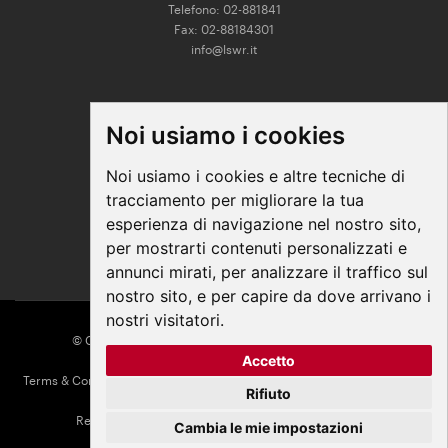
Telefono: 02-881841
Fax: 02-88184301
info@lswr.it
CONNECT
Noi usiamo i cookies
Linkedin
Facebook
Noi usiamo i cookies e altre tecniche di
Instagram
tracciamento per migliorare la tua
Youtube
esperienza di navigazione nel nostro sito,
per mostrarti contenuti personalizzati e
annunci mirati, per analizzare il traffico sul
nostro sito, e per capire da dove arrivano i
nostri visitatori.
© COPYRIGHT 2026 All Rights Reserved - Edra Media
Accetto
P. IVA/C.F. 14392280963
Terms & Conditions
|
Privacy
|
Contacts
|
Regolamento ECM
|
Parità di
Rifiuto
genere
Responsabile della Protezione dei Dati:
dpo@lswr.it
Cambia le mie impostazioni