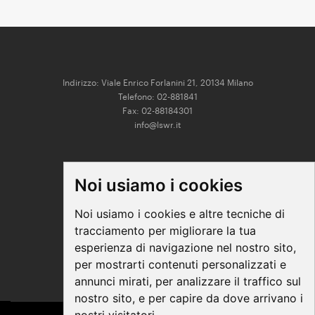
Indirizzo: Viale Enrico Forlanini 21, 20134 Milano
Telefono: 02-881841
Fax: 02-88184301
info@lswr.it
CONNECT
Noi usiamo i cookies
Linkedin
Facebook
Noi usiamo i cookies e altre tecniche di
Instagram
tracciamento per migliorare la tua
Youtube
esperienza di navigazione nel nostro sito,
per mostrarti contenuti personalizzati e
annunci mirati, per analizzare il traffico sul
nostro sito, e per capire da dove arrivano i