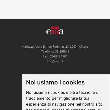
Indirizzo: Viale Enrico Forlanini 21, 20134 Milano
Telefono: 02-881841
Fax: 02-88184301
info@lswr.it
CONNECT
Noi usiamo i cookies
Linkedin
Facebook
Noi usiamo i cookies e altre tecniche di
Instagram
tracciamento per migliorare la tua
Youtube
esperienza di navigazione nel nostro sito,