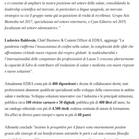
e ci consente di ampliare la nostra posizione nel settore della salute, consolidando la
leadership scientifica nel mercato, in particolare a lingua spagnola, un mercato
strategico su cui il gruppo vanta già acquisizione di realtà di eccellenza: Grupo Asís
Biomedia nel 2017, specializzata nel settore veterinario, e Cyan Editores nel 2019,
focalizzata nel settore odontoiatrico.”
Ludovico Baldessin
, Chief Business & Content Officer di EDRA, aggiunge “
La
pandemia riafferma l’insussistenza di confini nella salute, la complessità delle sfide che
affrontiamo richiede nuove risposte dal respiro globale: la multiculturalità e
l’internazionalità delle competenze dei professionisti di Luzan 5 crescono ulteriormente
la capacità di Edra di contribuire all’evoluzione di salute e medicina con nuove risposte
e nuove soluzioni”
.
Attualmente EDRA conta più di
400 dipendenti
e decine di collaboratori diretti, tutti
professionisti altamente qualificati specializzati nello sviluppo della conoscenza in ambito
salute e medicina. Sviluppa soluzioni innovative con l’industria e le principali istituzioni,
pubblica circa
100 riviste cartacee e 50 digitali
, pubblica più di
400 libri
all’anno, ha
un catalogo editoriale con più di
4.500 titoli
, realizza centinaia di azioni di formazione.
Ha uffici in diversi paesi europei e opera in più di
60 paesi
.
Albonetti conclude “
insieme le prospettive per il futuro sono enormemente positive
grazie alle sinergie di cui beneficeranno entrambe le parti e ad una comune filosofia