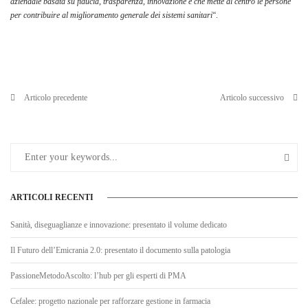
aziendale basata su fiducia, trasparenza, innovazione e che mette al centro le persone
per contribuire al miglioramento generale dei sistemi sanitari
“.
Articolo precedente
Articolo successivo
ARTICOLI RECENTI
Sanità, diseguaglianze e innovazione: presentato il volume dedicato
Il Futuro dell’Emicrania 2.0: presentato il documento sulla patologia
PassioneMetodoAscolto: l’hub per gli esperti di PMA
Cefalee: progetto nazionale per rafforzare gestione in farmacia