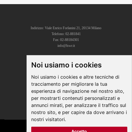
Indirizzo: Viale Enrico Forlanini 21, 20134 Milano
Telefono: 02-881841
Fax: 02-88184301
info@lswr.it
Noi usiamo i cookies
CONNECT
Linkedin
Noi usiamo i cookies e altre tecniche di
Facebook
tracciamento per migliorare la tua
Instagram
esperienza di navigazione nel nostro sito,
Youtube
per mostrarti contenuti personalizzati e
annunci mirati, per analizzare il traffico sul
nostro sito, e per capire da dove arrivano i
nostri visitatori.
Accetto
© COPYRIGHT 2026 All Rights Reserved - Edra Media