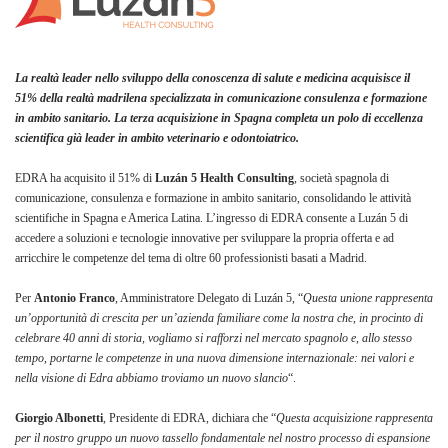
La realtà leader nello sviluppo della conoscenza di salute e medicina acquisisce il
51% della realtà madrilena specializzata in comunicazione consulenza e formazione
in ambito sanitario.
La terza acquisizione in Spagna completa un polo di eccellenza
scientifica già leader in ambito veterinario e odontoiatrico.
EDRA ha acquisito il 51% di
Luzán 5 Health Consulting
, società spagnola di
comunicazione, consulenza e formazione in ambito sanitario, consolidando le attività
scientifiche in Spagna e America Latina. L’ingresso di EDRA consente a Luzán 5 di
accedere a soluzioni e tecnologie innovative per sviluppare la propria offerta e ad
arricchire le competenze del tema di oltre 60 professionisti basati a Madrid.
Per
Antonio Franco
, Amministratore Delegato di Luzán 5, “
Questa unione rappresenta
un’opportunità di crescita per un’azienda familiare come la nostra che, in procinto di
celebrare 40 anni di storia, vogliamo si rafforzi nel mercato spagnolo e, allo stesso
tempo, portarne le competenze in una nuova dimensione internazionale: nei valori e
nella visione di Edra abbiamo troviamo un nuovo slancio
“.
Giorgio Albonetti
, Presidente di EDRA, dichiara che “
Questa acquisizione rappresenta
per il nostro gruppo un nuovo tassello fondamentale nel nostro processo di espansione