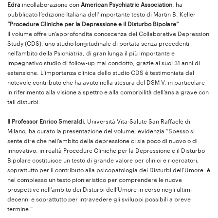
Edra
incollaborazione con
American Psychiatric Association
, ha
pubblicato l’edizione Italiana dell’importante testo di Martin B. Keller
“Procedure Cliniche per la Depressione e il Disturbo Bipolare”
.
Il volume offre un’approfondita conoscenza del Collaborative Depression
Study (CDS), uno studio longitudinale di portata senza precedenti
nell’ambito della Psichiatria, di gran lunga il più importante e
impegnativo studio di follow-up mai condotto, grazie ai suoi 31 anni di
estensione. L’importanza clinica dello studio CDS è testimoniata dal
notevole contributo che ha avuto nella stesura del DSM-V, in particolare
in riferimento alla visione a spettro e alla comorbilità dell’ansia grave con
tali disturbi.
Il Professor Enrico Smeraldi
, Università Vita-Salute San Raffaele di
Milano, ha curato la presentazione del volume, evidenzia “Spesso si
sente dire che nell’ambito della depressione ci sia poco di nuovo o di
innovativo, in realtà Procedure Cliniche per la Depressione e il Disturbo
Bipolare costituisce un testo di grande valore per clinici e ricercatori,
soprattutto per il contributo alla psicopatologia dei Disturbi dell’Umore: è
nel complesso un testo pionieristico per comprendere le nuove
prospettive nell’ambito dei Disturbi dell’Umore in corso negli ultimi
decenni e soprattutto per intravedere gli sviluppi possibili a breve
termine.”