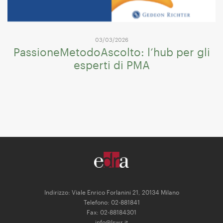
03/03/2026
PassioneMetodoAscolto: l’hub per gli
esperti di PMA
Indirizzo: Viale Enrico Forlanini 21, 20134 Milano
Telefono: 02-881841
Fax: 02-88184301
info@lswr.it