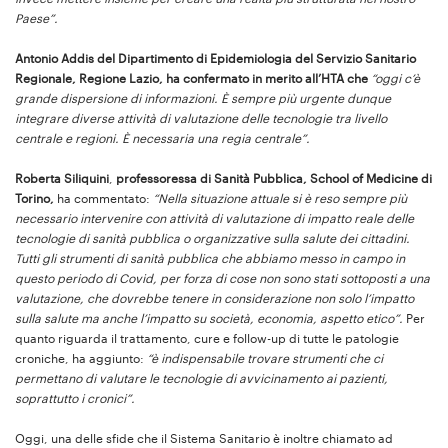
Paese”.
Antonio
Addis
del D
ipartimento di Epidemiologia del Servizio Sanitario
Regionale, Regione Lazio, ha confermato in merito all’HTA che
“oggi c’è
grande dispersione di informazioni. È sempre più urgente dunque
integrare diverse attività di valutazione delle tecnologie tra livello
centrale e regioni. È necessaria una regia centrale”.
Roberta Siliquini
,
professoressa di Sanità Pubblica, School of Medicine di
Torino,
ha commentato:
“Nella situazione attuale si è reso sempre più
necessario intervenire con attività di valutazione di impatto reale delle
tecnologie di sanità pubblica o organizzative sulla salute dei cittadini.
Tutti gli strumenti di sanità pubblica che abbiamo messo in campo in
questo periodo di Covid, per forza di cose non sono stati sottoposti a una
valutazione, che dovrebbe tenere in considerazione non solo l’impatto
sulla salute ma anche l’impatto su società, economia, aspetto etico”.
Per
quanto riguarda il trattamento, cure e follow-up di tutte le patologie
croniche, ha aggiunto:
“è indispensabile trovare strumenti che ci
permettano di valutare le tecnologie di avvicinamento ai pazienti,
soprattutto i cronici”.
Oggi, una delle sfide che il Sistema Sanitario è inoltre chiamato ad