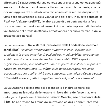
affrontare è il passaggio da una concezione a silos a una concezione più
ampia in cui viene preso in esame l’intero percorso del paziente, che ha
dei vantaggi sia dal punto di vista clinico assistenziale, sia dal punto di
vista della governance e della valutazione dei costi. In questo contesto, la
Real World Evidence
(RWE), l’elaborazione di dati derivanti dalla fase
post-commercializzazione dei farmaci, è una parte imprescindibile della
valutazione del profilo di efficacy-effectiveness dei nuovi farmaci e delle
strategie assistenziali.
Lo ha confermato
Nello Martini, presidente della Fondazione Ricerca e
sanità
(Res)
:
“In alcuni ambiti siamo avanzati in Italia. Il primo è la
cronicità e la presa in carico di pazienti con multimorbilità; un secondo
ambito è la stratificazione del rischio. Altro ambito RWE è quello
regolatorio. Infine, con i dati RWE siamo in grado di sostenere la presa in
carico dei pazienti Covid-19: infatti, sulla base dei registri regionali
possiamo sapere quali attività sono state interrotte nel pre-Covid e come
il Covid-19 abbia impattato negativamente sul profilo assistenziale”.
La valutazione dell’impatto delle tecnologie è inoltre sempre più
importante nelle scelte delle terapie rimborsabili e dell’assegnazione
delle gare. Il professor
Francesco Saverio Mennini
,
neo presidente della
Sihta
, ha approfondito il tema del nuovo codice degli appalti:
“C’è una