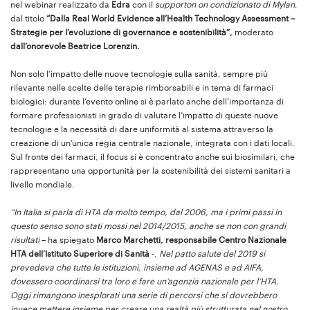
nel webinar realizzato da
Edra
con il
supporton on condizionato di Mylan
,
dal titolo
“Dalla Real World Evidence all’Health Technology Assessment –
Strategie per l’evoluzione di governance e sostenibilità”,
moderato
dall’onorevole Beatrice Lorenzin.
Non solo l’impatto delle nuove tecnologie sulla sanità, sempre più
rilevante nelle scelte delle terapie rimborsabili e in tema di farmaci
biologici: durante l’evento online si è parlato anche dell’importanza di
formare professionisti in grado di valutare l’impatto di queste nuove
tecnologie e la necessità di dare uniformità al sistema attraverso la
creazione di un’unica regia centrale nazionale, integrata con i dati locali.
Sul fronte dei farmaci, il focus si è concentrato anche sui biosimilari, che
rappresentano una opportunità per la sostenibilità dei sistemi sanitari a
livello mondiale.
“In Italia si parla di HTA da molto tempo, dal 2006, ma i primi passi in
questo senso sono stati mossi nel 2014/2015, anche se non con grandi
risultati
– ha spiegato
Marco Marchetti, r
esponsabile Centro Nazionale
HTA dell’Istituto Superiore di Sanità
-.
Nel patto salute del 2019 si
prevedeva che tutte le istituzioni, insieme ad AGENAS e ad AIFA,
dovessero coordinarsi tra loro e fare un’agenzia nazionale per l’HTA.
Oggi rimangono inesplorati una serie di percorsi che si dovrebbero
invece mettere insieme per creare una realtà più strutturata nel nostro