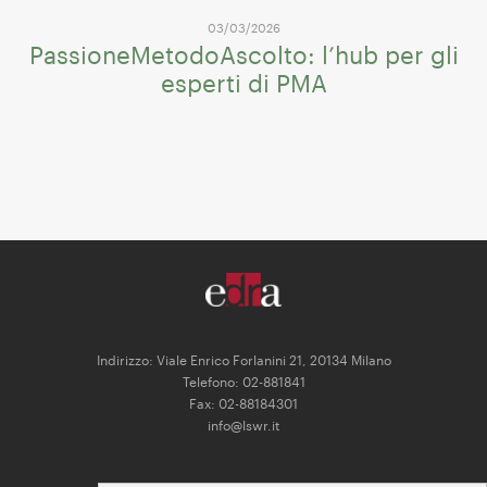
03/03/2026
PassioneMetodoAscolto: l’hub per gli
esperti di PMA
Indirizzo: Viale Enrico Forlanini 21, 20134 Milano
Telefono: 02-881841
Fax: 02-88184301
info@lswr.it