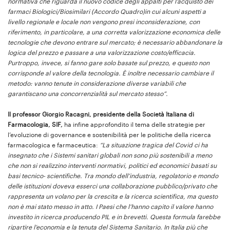
normativa che riguarda il nuovo codice degli appalti per l’acquisto dei
farmaci Biologici/Biosimilari (Accordo Quadro)in cui alcuni aspetti a
livello regionale e locale non vengono presi inconsiderazione, con
riferimento, in particolare, a una corretta valorizzazione economica delle
tecnologie che devono entrare sul mercato; è necessario abbandonare la
logica del prezzo e passare a una valorizzazione costo/efficacia.
Purtroppo, invece, si fanno gare solo basate sul prezzo, e questo non
corrisponde al valore della tecnologia. È inoltre necessario cambiare il
metodo: vanno tenute in considerazione diverse variabili che
garantiscano una concorrenzialità sul mercato stesso”.
Il professor Giorgio Racagni, presidente della Società Italiana di
Farmacologia, SIF,
ha infine approfondito il tema delle strategie per
l’evoluzione di governance e sostenibilità per le politiche della ricerca
farmacologica e farmaceutica:
“La situazione tragica del Covid ci ha
insegnato che i Sistemi sanitari globali non sono più sostenibili a meno
che non si realizzino interventi normativi, politici ed economici basati su
basi tecnico- scientifiche. Tra mondo dell’industria, regolatorio e mondo
delle istituzioni doveva esserci una collaborazione pubblico/privato che
rappresenta un volano per la crescita e la ricerca scientifica, ma questo
non è mai stato messo in atto. I Paesi che l’hanno capito il valore hanno
investito in ricerca producendo PIL e in brevetti. Questa formula farebbe
ripartire l’economia e la tenuta del Sistema Sanitario. In Italia più che