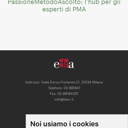
PassioneMetodoAscolto: l’hub per gli
esperti di PMA
Indirizzo: Viale Enrico Forlanini 21, 20134 Milano
Telefono: 02-881841
Fax: 02-88184301
info@lswr.it
CONNECT
Noi usiamo i cookies