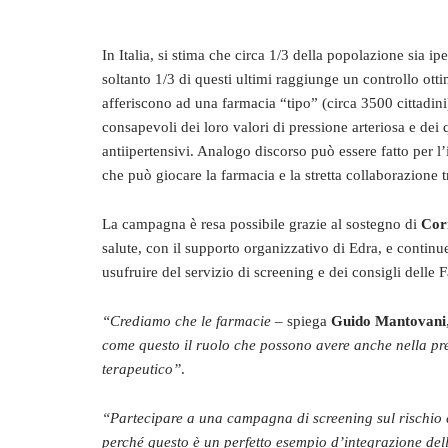
In Italia, si stima che circa 1/3 della popolazione sia i
soltanto 1/3 di questi ultimi raggiunge un controllo ott
afferiscono ad una farmacia “tipo” (circa 3500 cittadini
consapevoli dei loro valori di pressione arteriosa e de
antiipertensivi. Analogo discorso può essere fatto per l
che può giocare la farmacia e la stretta collaborazione 
La campagna è resa possibile grazie al sostegno di
Co
salute, con il supporto organizzativo di Edra, e contin
usufruire del servizio di screening e dei consigli dell
“Crediamo che le farmacie
– spiega
Guido Mantovani
come questo il ruolo che possono avere anche nella pr
terapeutico”
.
“Partecipare a una campagna di screening sul rischio ca
perché questo è un perfetto esempio d’integrazione dell