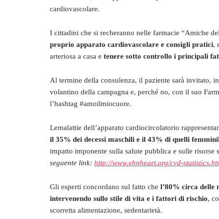
cardiovascolare.
I cittadini che si recheranno nelle farmacie “Amiche 
proprio apparato cardiovascolare e consigli pratici
,
arteriosa a casa e
tenere sotto controllo i principali fat
Al termine della consulenza, il paziente sarà invitato, ino
volantino della campagna e, perché no, con il suo Farm
l’hashtag #amoilmiocuore.
Lemalattie dell’apparato cardiocircolatorio rappresenta
il 35% dei decessi maschili e il 43% di quelli femminil
impatto imponente sulla salute pubblica e sulle risorse
seguente link:
http://www.ehnheart.org/cvd-statistics.ht
Gli esperti concordano sul fatto che
l’80% circa delle 
intervenendo sullo stile di vita e i fattori di rischio
, c
scorretta alimentazione, sedentarietà.