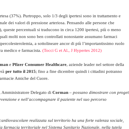
pertesa (37%). Purtroppo, solo 1/3 degli ipertesi sono in trattamento e
imale dei valori di pressione arteriosa. Pensando alle persone che
), queste percentuali si traducono in circa 1200 ipertesi, più o meno
i quali molti non sono ben controllati nonostante assumano farmaci
’ipercolesterolemia, a sottolineare ancor di più l’importantissimo ruolo
tra medico e farmacista.
(Tocci G et Al., J Hypertes 2012)
rman
e
Pfizer Consumer Healthcare
, aziende leader nel settore della
uerà
per tutto il 2015
; fino a fine dicembre quindi i cittadini potranno
e Farmacie Amiche del Cuore.
, Amministratore Delegato di
Corman
–
possano dimostrare con proget
evenzione e nell’accompagnare il paziente nel suo percorso
rdiovascolare realizzata sul territorio ha una forte valenza sociale,
a farmacia territoriale nel Sistema Sanitario Nazionale, nella tutela