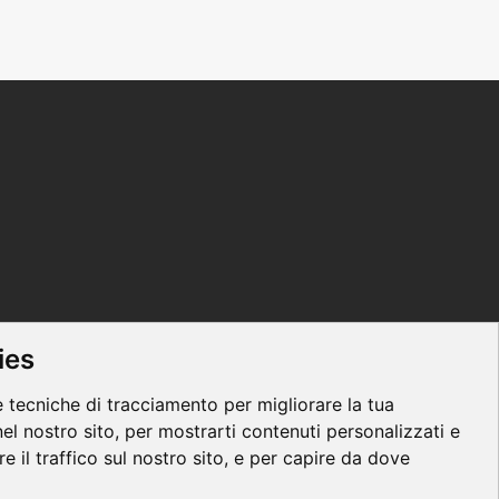
ies
e tecniche di tracciamento per migliorare la tua
el nostro sito, per mostrarti contenuti personalizzati e
re il traffico sul nostro sito, e per capire da dove
 Conditions
|
Privacy
|
Contacts
|
Regolamento ECM
|
Parità di genere