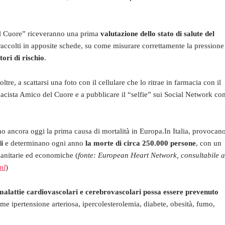
del Cuore” riceveranno una prima
valutazione dello stato di salute del
 raccolti in apposite schede, su come misurare correttamente la pressione
tori di rischio
.
ltre, a scattarsi una foto con il cellulare che lo ritrae in farmacia con il
acista Amico del Cuore e a pubblicare il “selfie” sui Social Network co
no ancora oggi la prima causa di mortalità in Europa.In Italia, provocan
i
e determinano ogni anno
la morte di circa 250.000 persone
, con un
 sanitarie ed economiche (
fonte: European Heart Network, consultabile a
ml
)
malattie cardiovascolari e cerebrovascolari possa essere prevenuto
ome ipertensione arteriosa, ipercolesterolemia, diabete, obesità, fumo,