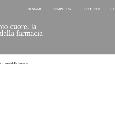
CHI SIAMO
COMPETENZE
FEATURED
CA
o cuore: la
dalla farmacia
are passa dalla farmacia