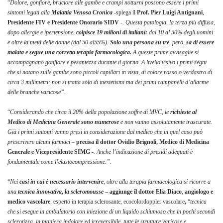
“
Dolore, gonfiore, bruciore alle gambe e crampi notturni possono essere i primi
sintomi legati alla
Malattia Venosa Cronica
-spiega il
Prof. Pier Luigi Antignani
,
Presidente FIV e Presidente Onorario SIDV
-.
Questa patologia, la terza più diffusa,
dopo allergie e ipertensione,
colpisce 19 milioni di italiani:
dal 10 al 50% degli uomini
e oltre la metà delle donne (dal 50 al55%).
Solo una persona su tre
, però,
sa di essere
malata e segue una corretta terapia farmacologica.
A queste prime avvisaglie si
accompagnano gonfiore e pesantezza durante il giorno. A livello visivo i primi segni
che si notano sulle gambe sono piccoli capillari in vista, di colore rosso o verdastro di
circa 3 millimetri: non si tratta solo di inestetismi ma dei primi campanelli d’allarme
delle branche varicose”.
“
Considerando che circa il 20% della popolazione soffre di MVC, le
richieste al
Medico di Medicina Generale sono numerose
e non vanno assolutamente trascurate.
Già i primi sintomi vanno presi in considerazione dal medico che in quel caso può
prescrivere alcuni farmaci –
precisa il dottor Ovidio Brignoli, Medico di Medicina
Generale e Vicepresidente SIMG
-. Anche l’indicazione di presidi adeguati è
fondamentale come l’elastocompressione.”.
“
Nei
casi in cui è necessario intervenire
, oltre alla terapia farmacologica si ricorre a
una
tecnica innovativa,
la scleromousse
–
aggiunge il dottor Elia Diaco
,
angiologo e
medico vascolare
, esperto in terapia sclerosante, ecocolordoppler vascolare
,
“
tecnica
che si esegue in ambulatorio con iniezione di un liquido schiumoso che in pochi secondi
sclerotizza, in maniera indolore ed irreversibile, tutte le strutture varicose e