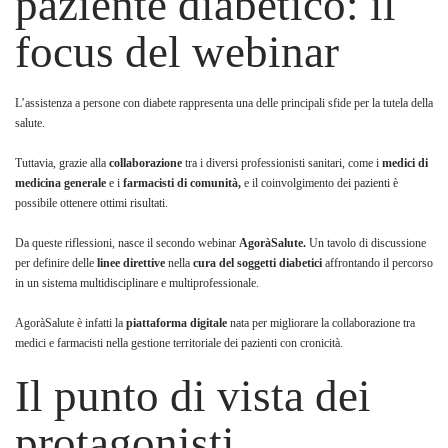
paziente diabetico: il
focus del webinar
L’assistenza a persone con diabete rappresenta una delle principali sfide per la tutela della
salute.
Tuttavia, grazie alla
collaborazione
tra i diversi professionisti sanitari, come i
medici di
medicina generale
e i
farmacisti di comunità,
e il coinvolgimento dei pazienti è
possibile ottenere ottimi risultati.
Da queste riflessioni, nasce il secondo webinar
AgoràSalute.
Un tavolo di discussione
per definire delle
linee direttive
nella
cura del soggetti diabetici
affrontando il percorso
in un sistema multidisciplinare e multiprofessionale.
AgoràSalute è infatti la
piattaforma digitale
nata per migliorare la collaborazione tra
medici e farmacisti nella gestione territoriale dei pazienti con cronicità.
Il punto di vista dei
protagonisti