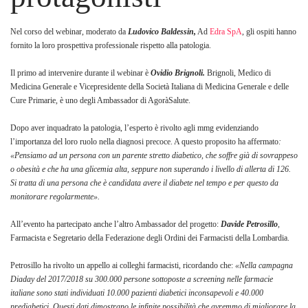
Nel corso del webinar, moderato da
Ludovico Baldessin,
Ad
Edra SpA
, gli ospiti hanno
fornito la loro prospettiva professionale rispetto alla patologia.
Il primo ad intervenire durante il webinar è
Ovidio Brignoli.
Brignoli, Medico di
Medicina Generale e Vicepresidente della Società Italiana di Medicina Generale e delle
Cure Primarie, è uno degli Ambassador di AgoràSalute.
Dopo aver inquadrato la patologia, l’esperto è rivolto agli mmg evidenziando
l’importanza del loro ruolo nella diagnosi precoce. A questo proposito ha affermato
:
«Pensiamo ad un persona con un parente stretto diabetico, che soffre già di sovrappeso
o obesità e che ha una glicemia alta, seppure non superando i livello di allerta di 126.
Si tratta di una persona che è candidata avere il diabete nel tempo e per questo da
monitorare regolarmente».
All’evento ha partecipato anche l’altro Ambassador del progetto:
Davide Petrosillo
,
Farmacista e Segretario della Federazione degli Ordini dei Farmacisti della Lombardia.
Petrosillo ha rivolto un appello ai colleghi farmacisti, ricordando che:
«Nella campagna
Diaday del 2017/2018 su 300.000 persone sottoposte a screening nelle farmacie
italiane sono stati individuati 10.000 pazienti diabetici inconsapevoli e 40.000
prediabetici. Questi dati dimostrano le infinite possibilità che avremmo di migliorare la