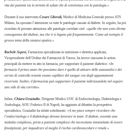
vita dei pazienti sia in termini di salute che di convivenza con la patologia.»
Durante il suo intervento
Cesare Liberali,
Medico di Medicina Generale presso ATS
Milano, ha spostato l’attenzione su tutte le patologie causate al diabete. In seguito, ha poi
ricordato di prestare attenzione alle patologie correlate cioè:
«quelle che non sono diretta
conseguenza del diabete, ma che vi si legano più frequentemente. Come ad esempio il
grosso tema della steatosi epatica.»
Rachele Aspesi,
Farmacista specializzata in nutrizione e dietetica applicata,
Vicepresidente dell’Ordine dei Farmacisti di Varese, ha invece riassunto le action
principali da mettere in atto in farmacia, per supportare il paziente diabetico: «
In
farmacia il primo aiuto che possiamo dare è quello di attivare delle autoanalisi e dei
servizi di controllo tramite esame capillare del sangue con degli appuntamenti
ricorrenti. Inoltre, il farmacista può supportare il paziente indirizzandolo nel seguire
uno stile di vita corretto».
Infine,
Chiara Graziadio
, Dirigente Medico UOC di Endocrinologia, Diabetologia e
Andrologia, AOU Federico II di Napoli, ha aggiunto al dibattito la prospettiva
specialistica. Graziadio ha infatti sottolineato: «
A me piace sempre ricordare che
l’endocrinologo e il diabetologo devono lavorare in team. Il diabete, essendo una
malattia complessa, porta a pazienti complessi che necessitano innanzitutto di essere
fenotipizzati, per inquadrare al meglio il rischio cardiovascolare e renale.»