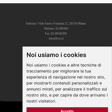
Indirizzo: Viale Enrico Forlanini 21, 20134 Milano
Telefono: 02-881841
Fax: 02-88184301
info@lswr.it
Noi usiamo i cookies
CONNECT
Linkedin
Noi usiamo i cookies e altre tecniche di
Facebook
tracciamento per migliorare la tua
Instagram
esperienza di navigazione nel nostro sito,
Youtube
per mostrarti contenuti personalizzati e
annunci mirati, per analizzare il traffico sul
nostro sito, e per capire da dove arrivano i
nostri visitatori.
Accetto
© COPYRIGHT 2026 All Rights Reserved - Edra Media