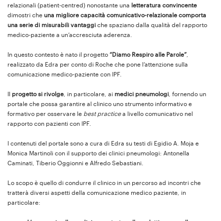
relazionali (patient-centred) nonostante una
letteratura convincente
dimostri che
una migliore capacità comunicativo-relazionale comporta
una serie di misurabili vantaggi
che spaziano dalla qualità del rapporto
medico-paziente a un’accresciuta aderenza.
In questo contesto è nato il progetto
“Diamo Respiro alle Parole”
,
realizzato da Edra per conto di Roche che pone l’attenzione sulla
comunicazione medico-paziente con IPF.
Il
progetto si rivolge
, in particolare, ai
medici pneumologi
, fornendo un
portale che possa garantire al clinico uno strumento informativo e
formativo per osservare le
best practice
a livello comunicativo nel
rapporto con pazienti con IPF.
I contenuti del portale sono a cura di Edra su testi di Egidio A. Moja e
Monica Martinoli con il supporto dei clinici pneumologi: Antonella
Caminati, Tiberio Oggionni e Alfredo Sebastiani.
Lo scopo è quello di condurre il clinico in un percorso ad incontri che
tratterà diversi aspetti della comunicazione medico paziente, in
particolare: