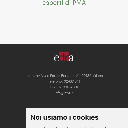
esperti di PMA
Indirizzo: Viale Enrico Forlanini 21, 20134 Milano
Telefono: 02-881841
Fax: 02-88184301
info@lswr.it
CONNECT
Noi usiamo i cookies
Linkedin
Facebook