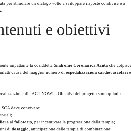
nata per stimolare un dialogo volto a sviluppare risposte condivise e a
A.
nuti e obiettivi
rmente impattante la cosiddetta
Sindrome Coronarica Acuta
che colpisc
infatti causa del maggior numero di
ospedalizzazioni cardiovascolari
e
la realizzazione di “ACT NOW!”. Obiettivi del progetto sono quindi:
on SCA deve convivere;
toriali;
liera
al
follow up,
per incentivare la progressione della terapia;
mini di
dosaggio
, anticipazione delle terapie di combinazione;