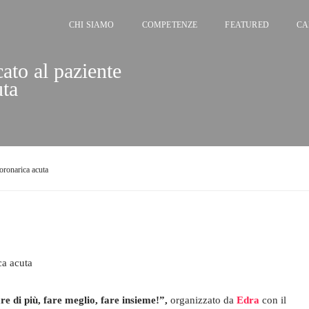
CHI SIAMO
COMPETENZE
FEATURED
CA
to al paziente
uta
oronarica acuta
e di più, fare meglio, fare insieme!”,
organizzato da
Edra
con il