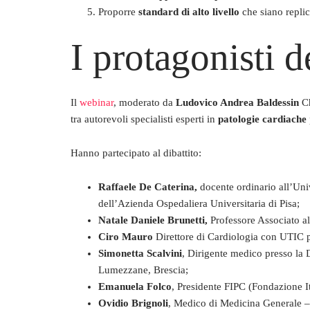
Proporre
standard di alto livello
che siano replica
I protagonisti d
Il
webinar
, moderato da
Ludovico Andrea Baldessin
Ch
tra autorevoli specialisti esperti in
patologie cardiache
Hanno partecipato al dibattito:
Raffaele De Caterina,
docente ordinario all’Univ
dell’Azienda Ospedaliera Universitaria di Pisa;
Natale Daniele Brunetti,
Professore Associato all
Ciro Mauro
Direttore di Cardiologia con UTIC 
Simonetta Scalvini
, Dirigente medico presso la D
Lumezzane, Brescia;
Emanuela Folco
, Presidente FIPC (Fondazione It
Ovidio Brignoli
, Medico di Medicina Generale –