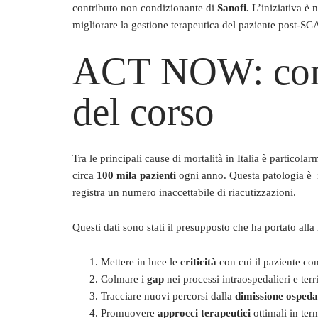
contributo non condizionante di
Sanofi.
L’iniziativa è 
migliorare la gestione terapeutica del paziente post-SC
ACT NOW: conte
del corso
Tra le principali cause di mortalità in Italia è particola
circa
100 mila pazienti
ogni anno. Questa patologia è 
registra un numero inaccettabile di riacutizzazioni.
Questi dati sono stati il presupposto che ha portato al
Mettere in luce le
criticità
con cui il paziente c
Colmare i
gap
nei processi intraospedalieri e terri
Tracciare nuovi percorsi dalla
dimissione ospeda
Promuovere
approcci terapeutici
ottimali in ter